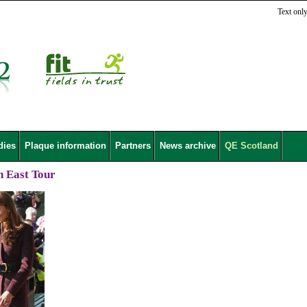
Text onl
dies
Plaque information
Partners
News archive
QE Scotland
h East Tour