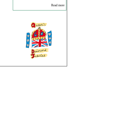
Read more